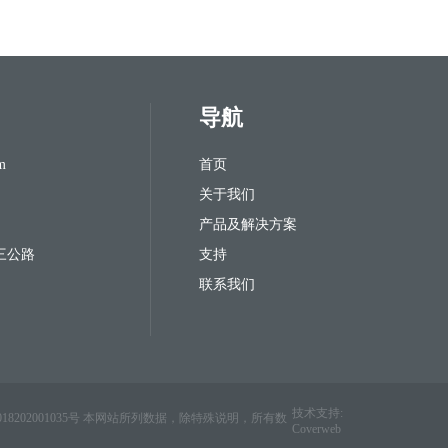
导航
m
首页
关于我们
产品及解决方案
三公路
支持
联系我们
技术支持:
8202001035号
本网站所列数据，除特殊说明，所有数
Coverweb