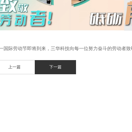
一国际劳动节即将到来，三华科技向每一位努力奋斗的劳动者致
上一篇
下一篇