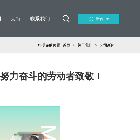
用
支持
联系我们
语言
您现在的位置:
首页
>
关于我们
>
公司新闻
位努力奋斗的劳动者致敬！