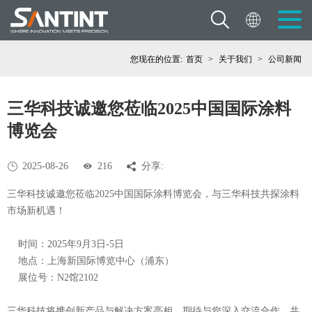
您现在的位置:
首页
>
关于我们
>
公司新闻
三华科技诚邀您莅临2025中国国际涂料
博览会
2025-08-26
216
分享:
三华科技诚邀您莅临‌2025中国国际涂料博览会，与三华科技共探涂料
市场新机遇！
‌时间‌：2025年9月3日-5日
‌地点‌：上海新国际博览中心（浦东）
‌展位号‌：‌N2馆2102
三华科技将携创新产品与解决方案亮相，期待与您深入交流合作，共