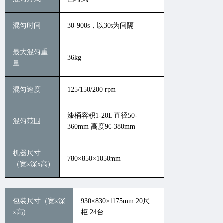
混匀时间
30-900s，以30s为间隔
最大混匀重
36kg
量
混匀速度
125/150/200 rpm
漆桶容积1-20L
直径50-
混匀范围
360mm 高度90-380mm
机器尺寸
780×850×1050mm
（宽x深x高)
包装尺寸（宽x深
930×830×1175mm
20尺
x高)
柜 24台