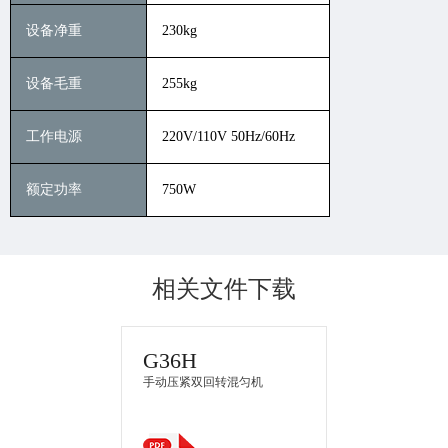
设备净重
230kg
设备毛重
255kg
⼯作电源
220V/110V 50Hz/60Hz
额定功率
750W
相关文件下载
G36H
⼿动压紧双回转混匀机